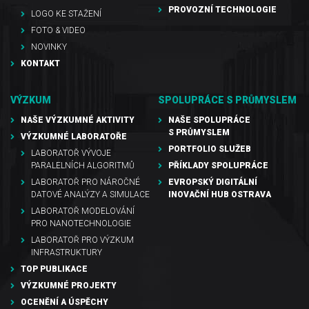
PROVOZNÍ TECHNOLOGIE
LOGO KE STAŽENÍ
FOTO & VIDEO
NOVINKY
KONTAKT
VÝZKUM
SPOLUPRÁCE S PRŮMYSLEM
NAŠE VÝZKUMNÉ AKTIVITY
NAŠE SPOLUPRÁCE
S PRŮMYSLEM
VÝZKUMNÉ LABORATOŘE
PORTFOLIO SLUŽEB
LABORATOŘ VÝVOJE
PARALELNÍCH ALGORITMŮ
PŘÍKLADY SPOLUPRÁCE
LABORATOŘ PRO NÁROČNÉ
EVROPSKÝ DIGITÁLNÍ
DATOVÉ ANALÝZY A SIMULACE
INOVAČNÍ HUB OSTRAVA
LABORATOŘ MODELOVÁNÍ
PRO NANOTECHNOLOGIE
LABORATOŘ PRO VÝZKUM
INFRASTRUKTURY
TOP PUBLIKACE
VÝZKUMNÉ PROJEKTY
OCENĚNÍ A ÚSPĚCHY