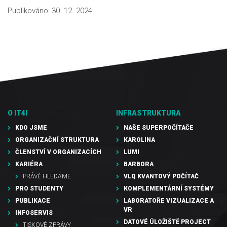
Publikováno: 30. 12. 2024
O IT4I
INFRASTRUKTURA
KDO JSME
NAŠE SUPERPOČÍTAČE
ORGANIZAČNÍ STRUKTURA
KAROLINA
ČLENSTVÍ V ORGANIZACÍCH
LUMI
KARIÉRA
BARBORA
PRÁVĚ HLEDÁME
VLQ KVANTOVÝ POČÍTAČ
PRO STUDENTY
KOMPLEMENTÁRNÍ SYSTÉMY
PUBLIKACE
LABORATOŘE VIZUALIZACE A
VR
INFOSERVIS
DATOVÉ ÚLOŽIŠTĚ PROJECT
TISKOVÉ ZPRÁVY