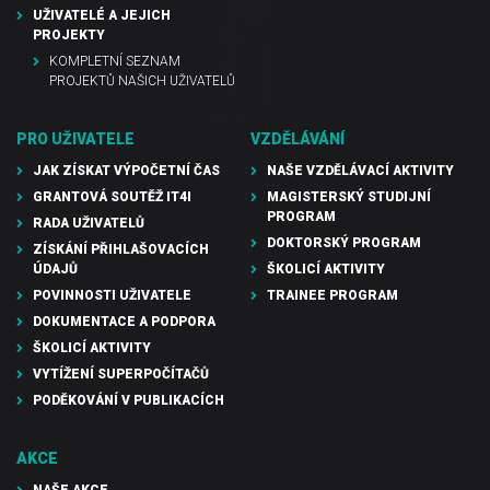
UŽIVATELÉ A JEJICH
PROJEKTY
KOMPLETNÍ SEZNAM
PROJEKTŮ NAŠICH UŽIVATELŮ
PRO UŽIVATELE
VZDĚLÁVÁNÍ
JAK ZÍSKAT VÝPOČETNÍ ČAS
NAŠE VZDĚLÁVACÍ AKTIVITY
GRANTOVÁ SOUTĚŽ IT4I
MAGISTERSKÝ STUDIJNÍ
PROGRAM
RADA UŽIVATELŮ
DOKTORSKÝ PROGRAM
ZÍSKÁNÍ PŘIHLAŠOVACÍCH
ÚDAJŮ
ŠKOLICÍ AKTIVITY
POVINNOSTI UŽIVATELE
TRAINEE PROGRAM
DOKUMENTACE A PODPORA
ŠKOLICÍ AKTIVITY
VYTÍŽENÍ SUPERPOČÍTAČŮ
PODĚKOVÁNÍ V PUBLIKACÍCH
AKCE
NAŠE AKCE