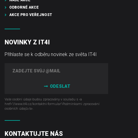
ODBORNÉ AKCE
AKCE PRO VEŘEJNOST
NOVINKY Z IT4I
Přihlaste se k odběru novinek ze světa IT4I
ODESLAT
Vaše osobní údaje budou zpracovány v souladu s ‹a
href="//www.it4i­.cz/kontaktni-formular"›Podmínkami zpracování
osobních údajů‹/a›.
KONTAKTUJTE NÁS