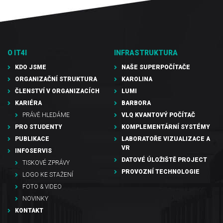
O IT4I
INFRASTRUKTURA
KDO JSME
NAŠE SUPERPOČÍTAČE
ORGANIZAČNÍ STRUKTURA
KAROLINA
ČLENSTVÍ V ORGANIZACÍCH
LUMI
KARIÉRA
BARBORA
PRÁVĚ HLEDÁME
VLQ KVANTOVÝ POČÍTAČ
PRO STUDENTY
KOMPLEMENTÁRNÍ SYSTÉMY
PUBLIKACE
LABORATOŘE VIZUALIZACE A
VR
INFOSERVIS
DATOVÉ ÚLOŽIŠTĚ PROJECT
TISKOVÉ ZPRÁVY
PROVOZNÍ TECHNOLOGIE
LOGO KE STAŽENÍ
FOTO & VIDEO
NOVINKY
KONTAKT