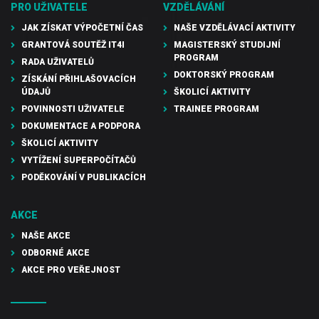
PRO UŽIVATELE
VZDĚLÁVÁNÍ
JAK ZÍSKAT VÝPOČETNÍ ČAS
NAŠE VZDĚLÁVACÍ AKTIVITY
GRANTOVÁ SOUTĚŽ IT4I
MAGISTERSKÝ STUDIJNÍ
PROGRAM
RADA UŽIVATELŮ
DOKTORSKÝ PROGRAM
ZÍSKÁNÍ PŘIHLAŠOVACÍCH
ÚDAJŮ
ŠKOLICÍ AKTIVITY
POVINNOSTI UŽIVATELE
TRAINEE PROGRAM
DOKUMENTACE A PODPORA
ŠKOLICÍ AKTIVITY
VYTÍŽENÍ SUPERPOČÍTAČŮ
PODĚKOVÁNÍ V PUBLIKACÍCH
AKCE
NAŠE AKCE
ODBORNÉ AKCE
AKCE PRO VEŘEJNOST