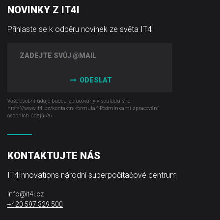
NOVINKY Z IT4I
Přihlaste se k odběru novinek ze světa IT4I
ODESLAT
Vaše osobní údaje budou zpracovány v souladu s ‹a
href="//www.it4i­.cz/kontaktni-formular"›Podmínkami zpracování
osobních údajů‹/a›.
KONTAKTUJTE NÁS
IT4Innovations národní superpočítačové centrum
info@it4i.cz
+420 597 329 500