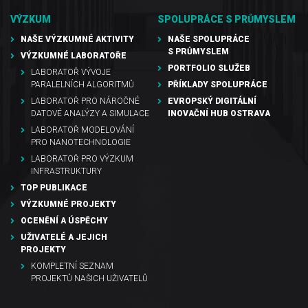
VÝZKUM
SPOLUPRÁCE S PRŮMYSLEM
NAŠE VÝZKUMNÉ AKTIVITY
NAŠE SPOLUPRÁCE
S PRŮMYSLEM
VÝZKUMNÉ LABORATOŘE
PORTFOLIO SLUŽEB
LABORATOŘ VÝVOJE
PARALELNÍCH ALGORITMŮ
PŘÍKLADY SPOLUPRÁCE
LABORATOŘ PRO NÁROČNÉ
EVROPSKÝ DIGITÁLNÍ
DATOVÉ ANALÝZY A SIMULACE
INOVAČNÍ HUB OSTRAVA
LABORATOŘ MODELOVÁNÍ
PRO NANOTECHNOLOGIE
LABORATOŘ PRO VÝZKUM
INFRASTRUKTURY
TOP PUBLIKACE
VÝZKUMNÉ PROJEKTY
OCENĚNÍ A ÚSPĚCHY
UŽIVATELÉ A JEJICH
PROJEKTY
KOMPLETNÍ SEZNAM
PROJEKTŮ NAŠICH UŽIVATELŮ