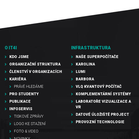
O IT4I
INFRASTRUKTURA
KDO JSME
NAŠE SUPERPOČÍTAČE
ORGANIZAČNÍ STRUKTURA
KAROLINA
ČLENSTVÍ V ORGANIZACÍCH
LUMI
KARIÉRA
BARBORA
PRÁVĚ HLEDÁME
VLQ KVANTOVÝ POČÍTAČ
PRO STUDENTY
KOMPLEMENTÁRNÍ SYSTÉMY
PUBLIKACE
LABORATOŘE VIZUALIZACE A
VR
INFOSERVIS
DATOVÉ ÚLOŽIŠTĚ PROJECT
TISKOVÉ ZPRÁVY
PROVOZNÍ TECHNOLOGIE
LOGO KE STAŽENÍ
FOTO & VIDEO
NOVINKY