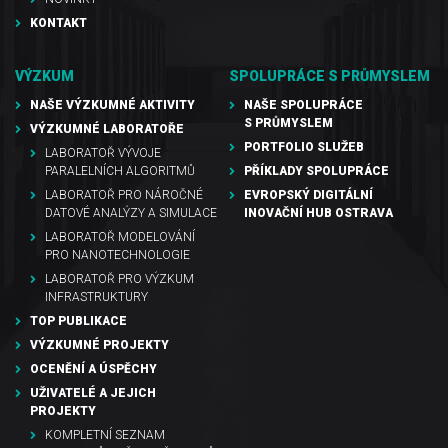
KONTAKT
VÝZKUM
SPOLUPRÁCE S PRŮMYSLEM
NAŠE VÝZKUMNÉ AKTIVITY
NAŠE SPOLUPRÁCE
S PRŮMYSLEM
VÝZKUMNÉ LABORATOŘE
PORTFOLIO SLUŽEB
LABORATOŘ VÝVOJE
PARALELNÍCH ALGORITMŮ
PŘÍKLADY SPOLUPRÁCE
LABORATOŘ PRO NÁROČNÉ
EVROPSKÝ DIGITÁLNÍ
DATOVÉ ANALÝZY A SIMULACE
INOVAČNÍ HUB OSTRAVA
LABORATOŘ MODELOVÁNÍ
PRO NANOTECHNOLOGIE
LABORATOŘ PRO VÝZKUM
INFRASTRUKTURY
TOP PUBLIKACE
VÝZKUMNÉ PROJEKTY
OCENĚNÍ A ÚSPĚCHY
UŽIVATELÉ A JEJICH
PROJEKTY
KOMPLETNÍ SEZNAM