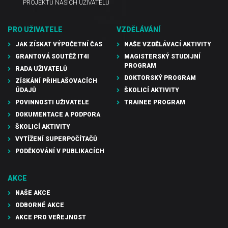
PROJEKTŮ NAŠICH UŽIVATELŮ
PRO UŽIVATELE
VZDĚLÁVÁNÍ
JAK ZÍSKAT VÝPOČETNÍ ČAS
NAŠE VZDĚLÁVACÍ AKTIVITY
GRANTOVÁ SOUTĚŽ IT4I
MAGISTERSKÝ STUDIJNÍ
PROGRAM
RADA UŽIVATELŮ
DOKTORSKÝ PROGRAM
ZÍSKÁNÍ PŘIHLAŠOVACÍCH
ÚDAJŮ
ŠKOLICÍ AKTIVITY
POVINNOSTI UŽIVATELE
TRAINEE PROGRAM
DOKUMENTACE A PODPORA
ŠKOLICÍ AKTIVITY
VYTÍŽENÍ SUPERPOČÍTAČŮ
PODĚKOVÁNÍ V PUBLIKACÍCH
AKCE
NAŠE AKCE
ODBORNÉ AKCE
AKCE PRO VEŘEJNOST