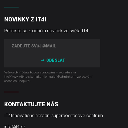
NOVINKY Z IT4I
Přihlaste se k odběru novinek ze světa IT4I
ODESLAT
Vaše osobní údaje budou zpracovány v souladu s ‹a
href="//www.it4i­.cz/kontaktni-formular"›Podmínkami zpracování
osobních údajů‹/a›.
KONTAKTUJTE NÁS
IT4Innovations národní superpočítačové centrum
info@it4i.cz