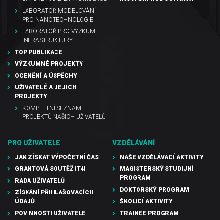
LABORATOŘ MODELOVÁNÍ
PRO NANOTECHNOLOGIE
LABORATOŘ PRO VÝZKUM
INFRASTRUKTURY
TOP PUBLIKACE
VÝZKUMNÉ PROJEKTY
OCENĚNÍ A ÚSPĚCHY
UŽIVATELÉ A JEJICH
PROJEKTY
KOMPLETNÍ SEZNAM
PROJEKTŮ NAŠICH UŽIVATELŮ
PRO UŽIVATELE
VZDĚLÁVÁNÍ
JAK ZÍSKAT VÝPOČETNÍ ČAS
NAŠE VZDĚLÁVACÍ AKTIVITY
GRANTOVÁ SOUTĚŽ IT4I
MAGISTERSKÝ STUDIJNÍ
PROGRAM
RADA UŽIVATELŮ
DOKTORSKÝ PROGRAM
ZÍSKÁNÍ PŘIHLAŠOVACÍCH
ÚDAJŮ
ŠKOLICÍ AKTIVITY
POVINNOSTI UŽIVATELE
TRAINEE PROGRAM