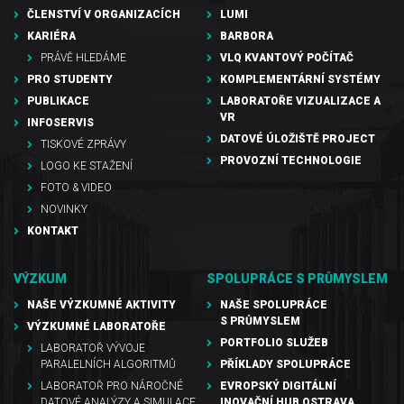
ČLENSTVÍ V ORGANIZACÍCH
LUMI
KARIÉRA
BARBORA
PRÁVĚ HLEDÁME
VLQ KVANTOVÝ POČÍTAČ
PRO STUDENTY
KOMPLEMENTÁRNÍ SYSTÉMY
PUBLIKACE
LABORATOŘE VIZUALIZACE A
VR
INFOSERVIS
DATOVÉ ÚLOŽIŠTĚ PROJECT
TISKOVÉ ZPRÁVY
PROVOZNÍ TECHNOLOGIE
LOGO KE STAŽENÍ
FOTO & VIDEO
NOVINKY
KONTAKT
VÝZKUM
SPOLUPRÁCE S PRŮMYSLEM
NAŠE VÝZKUMNÉ AKTIVITY
NAŠE SPOLUPRÁCE
S PRŮMYSLEM
VÝZKUMNÉ LABORATOŘE
PORTFOLIO SLUŽEB
LABORATOŘ VÝVOJE
PARALELNÍCH ALGORITMŮ
PŘÍKLADY SPOLUPRÁCE
LABORATOŘ PRO NÁROČNÉ
EVROPSKÝ DIGITÁLNÍ
DATOVÉ ANALÝZY A SIMULACE
INOVAČNÍ HUB OSTRAVA