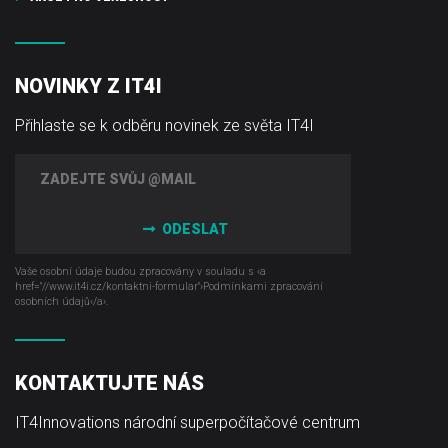
NOVINKY Z IT4I
Přihlaste se k odběru novinek ze světa IT4I
ODESLAT
Vaše osobní údaje budou zpracovány v souladu s ‹a
href="//www.it4i­.cz/kontaktni-formular"›Podmínkami zpracování
osobních údajů‹/a›.
KONTAKTUJTE NÁS
IT4Innovations národní superpočítačové centrum