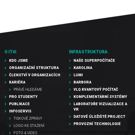
O IT4I
INFRASTRUKTURA
KDO JSME
NAŠE SUPERPOČÍTAČE
ORGANIZAČNÍ STRUKTURA
KAROLINA
ČLENSTVÍ V ORGANIZACÍCH
LUMI
KARIÉRA
BARBORA
PRÁVĚ HLEDÁME
VLQ KVANTOVÝ POČÍTAČ
PRO STUDENTY
KOMPLEMENTÁRNÍ SYSTÉMY
PUBLIKACE
LABORATOŘE VIZUALIZACE A
VR
INFOSERVIS
DATOVÉ ÚLOŽIŠTĚ PROJECT
TISKOVÉ ZPRÁVY
PROVOZNÍ TECHNOLOGIE
LOGO KE STAŽENÍ
FOTO & VIDEO