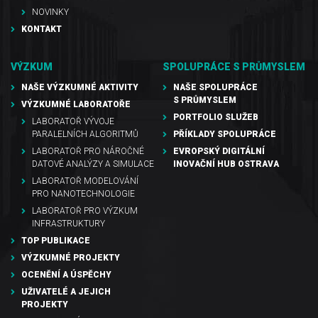
NOVINKY
KONTAKT
VÝZKUM
SPOLUPRÁCE S PRŮMYSLEM
NAŠE VÝZKUMNÉ AKTIVITY
NAŠE SPOLUPRÁCE
S PRŮMYSLEM
VÝZKUMNÉ LABORATOŘE
PORTFOLIO SLUŽEB
LABORATOŘ VÝVOJE
PARALELNÍCH ALGORITMŮ
PŘÍKLADY SPOLUPRÁCE
LABORATOŘ PRO NÁROČNÉ
EVROPSKÝ DIGITÁLNÍ
DATOVÉ ANALÝZY A SIMULACE
INOVAČNÍ HUB OSTRAVA
LABORATOŘ MODELOVÁNÍ
PRO NANOTECHNOLOGIE
LABORATOŘ PRO VÝZKUM
INFRASTRUKTURY
TOP PUBLIKACE
VÝZKUMNÉ PROJEKTY
OCENĚNÍ A ÚSPĚCHY
UŽIVATELÉ A JEJICH
PROJEKTY