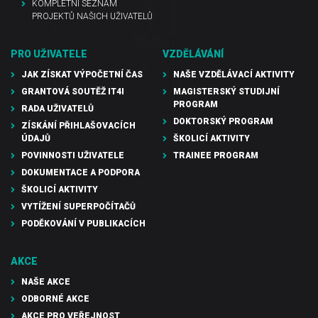
KOMPLETNÍ SEZNAM
PROJEKTŮ NAŠICH UŽIVATELŮ
PRO UŽIVATELE
VZDĚLÁVÁNÍ
JAK ZÍSKAT VÝPOČETNÍ ČAS
NAŠE VZDĚLÁVACÍ AKTIVITY
GRANTOVÁ SOUTĚŽ IT4I
MAGISTERSKÝ STUDIJNÍ
PROGRAM
RADA UŽIVATELŮ
DOKTORSKÝ PROGRAM
ZÍSKÁNÍ PŘIHLAŠOVACÍCH
ÚDAJŮ
ŠKOLICÍ AKTIVITY
POVINNOSTI UŽIVATELE
TRAINEE PROGRAM
DOKUMENTACE A PODPORA
ŠKOLICÍ AKTIVITY
VYTÍŽENÍ SUPERPOČÍTAČŮ
PODĚKOVÁNÍ V PUBLIKACÍCH
AKCE
NAŠE AKCE
ODBORNÉ AKCE
AKCE PRO VEŘEJNOST