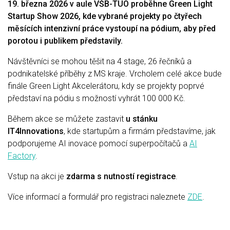
19. března 2026 v aule VŠB-TUO proběhne Green Light
Startup Show 2026, kde vybrané projekty po čtyřech
měsících intenzivní práce vystoupí na pódium, aby před
porotou i publikem představily.
Návštěvníci se mohou těšit na 4 stage, 26 řečníků a
podnikatelské příběhy z MS kraje. Vrcholem celé akce bude
finále Green Light Akcelerátoru, kdy se projekty poprvé
představí na pódiu s možností vyhrát 100 000 Kč.
Během akce se můžete zastavit
u stánku
IT4Innovations
, kde startupům a firmám představíme, jak
podporujeme AI inovace pomocí superpočítačů a
AI
Factory
.
Vstup na akci je
zdarma s nutností registrace
.
Více informací a formulář pro registraci naleznete
ZDE
.