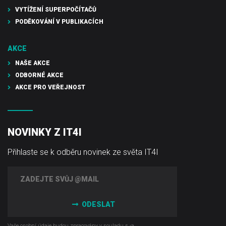
VYTÍŽENÍ SUPERPOČÍTAČŮ
PODĚKOVÁNÍ V PUBLIKACÍCH
AKCE
NAŠE AKCE
ODBORNÉ AKCE
AKCE PRO VEŘEJNOST
NOVINKY Z IT4I
Přihlaste se k odběru novinek ze světa IT4I
ODESLAT
Vaše osobní údaje budou zpracovány v souladu s ‹a