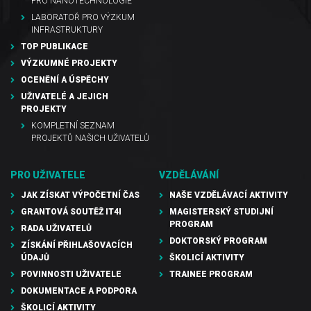
PRO NANOTECHNOLOGIE
LABORATOŘ PRO VÝZKUM
INFRASTRUKTURY
TOP PUBLIKACE
VÝZKUMNÉ PROJEKTY
OCENĚNÍ A ÚSPĚCHY
UŽIVATELÉ A JEJICH
PROJEKTY
KOMPLETNÍ SEZNAM
PROJEKTŮ NAŠICH UŽIVATELŮ
PRO UŽIVATELE
VZDĚLÁVÁNÍ
JAK ZÍSKAT VÝPOČETNÍ ČAS
NAŠE VZDĚLÁVACÍ AKTIVITY
GRANTOVÁ SOUTĚŽ IT4I
MAGISTERSKÝ STUDIJNÍ
PROGRAM
RADA UŽIVATELŮ
DOKTORSKÝ PROGRAM
ZÍSKÁNÍ PŘIHLAŠOVACÍCH
ÚDAJŮ
ŠKOLICÍ AKTIVITY
POVINNOSTI UŽIVATELE
TRAINEE PROGRAM
DOKUMENTACE A PODPORA
ŠKOLICÍ AKTIVITY