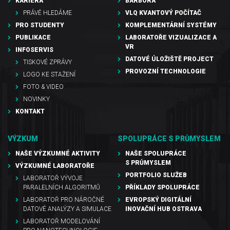
KARIÉRA
BARBORA
PRÁVĚ HLEDÁME
VLQ KVANTOVÝ POČÍTAČ
PRO STUDENTY
KOMPLEMENTÁRNÍ SYSTÉMY
PUBLIKACE
LABORATOŘE VIZUALIZACE A
VR
INFOSERVIS
DATOVÉ ÚLOŽIŠTĚ PROJECT
TISKOVÉ ZPRÁVY
PROVOZNÍ TECHNOLOGIE
LOGO KE STAŽENÍ
FOTO & VIDEO
NOVINKY
KONTAKT
VÝZKUM
SPOLUPRÁCE S PRŮMYSLEM
NAŠE VÝZKUMNÉ AKTIVITY
NAŠE SPOLUPRÁCE
S PRŮMYSLEM
VÝZKUMNÉ LABORATOŘE
PORTFOLIO SLUŽEB
LABORATOŘ VÝVOJE
PARALELNÍCH ALGORITMŮ
PŘÍKLADY SPOLUPRÁCE
LABORATOŘ PRO NÁROČNÉ
EVROPSKÝ DIGITÁLNÍ
DATOVÉ ANALÝZY A SIMULACE
INOVAČNÍ HUB OSTRAVA
LABORATOŘ MODELOVÁNÍ